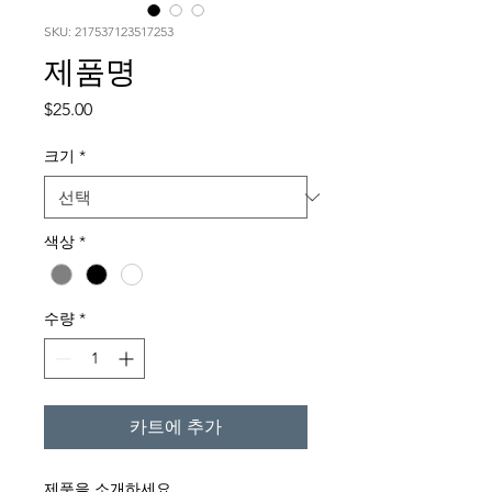
SKU: 217537123517253
제품명
가
$25.00
격
크기
*
색상
*
수량
*
카트에 추가
제품을 소개하세요.  