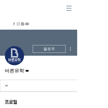
더보기
팔로우
운영자
바른유학
프로필