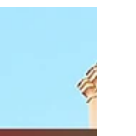
Brisbane 은...