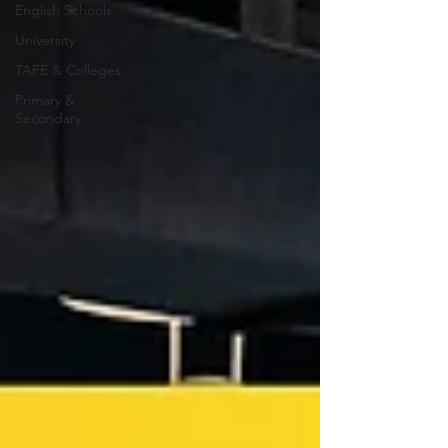
English Schools
University
TAFE & Colleges
Primary &
Secondary